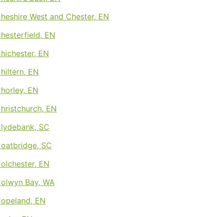
Cheshire West and Chester, EN
Chesterfield, EN
Chichester, EN
hiltern, EN
Chorley, EN
Christchurch, EN
Clydebank, SC
Coatbridge, SC
Colchester, EN
 Colwyn Bay, WA
Copeland, EN