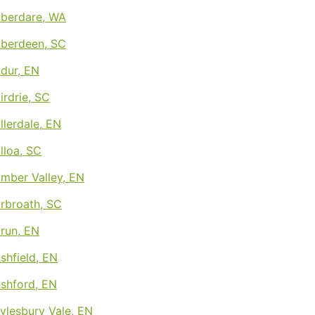
Aberdare, WA
Aberdeen, SC
Adur, EN
irdrie, SC
llerdale, EN
Alloa, SC
Amber Valley, EN
Arbroath, SC
Arun, EN
Ashfield, EN
Ashford, EN
Aylesbury Vale, EN