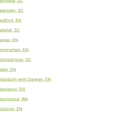
Bathgate, SC
Bearsden, SC
Bedford, EN
ellshill, SC
Bexley, EN
Birmingham, EN
Bishopbriggs, SC
Blaby, EN
Blackburn with Darwen, EN
Blackpool, EN
 Blackwood, WA
Bolsover, EN