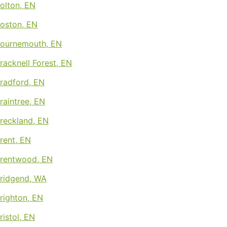
Bolton, EN
Boston, EN
 Bournemouth, EN
Bracknell Forest, EN
Bradford, EN
Braintree, EN
Breckland, EN
Brent, EN
Brentwood, EN
Bridgend, WA
Brighton, EN
ristol, EN