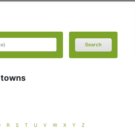
Search
d towns
Q
R
S
T
U
V
W
X
Y
Z