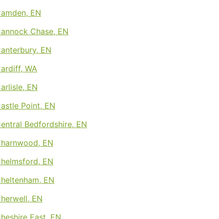
 Camden, EN
 Cannock Chase, EN
Canterbury, EN
Cardiff, WA
arlisle, EN
Castle Point, EN
Central Bedfordshire, EN
 Charnwood, EN
Chelmsford, EN
Cheltenham, EN
Cherwell, EN
Cheshire East, EN