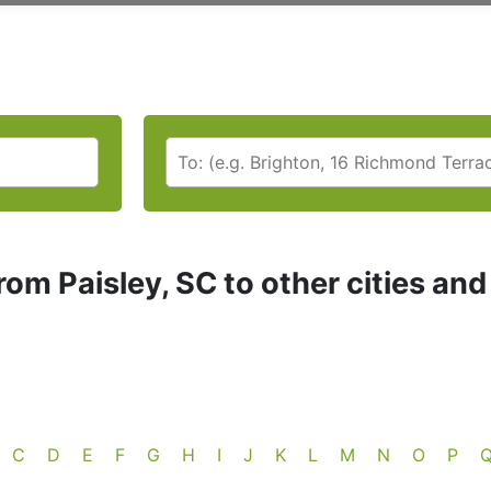
rom Paisley, SC to other cities an
C
D
E
F
G
H
I
J
K
L
M
N
O
P