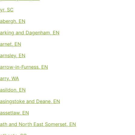
Ayr, SC
Babergh, EN
 Barking and Dagenham, EN
Barnet, EN
Barnsley, EN
Barrow-in-Furness, EN
Barry, WA
Basildon, EN
Basingstoke and Deane, EN
Bassetlaw, EN
Bath and North East Somerset, EN