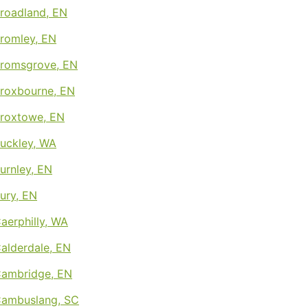
Broadland, EN
Bromley, EN
 Bromsgrove, EN
Broxbourne, EN
Broxtowe, EN
Buckley, WA
Burnley, EN
Bury, EN
Caerphilly, WA
Calderdale, EN
 Cambridge, EN
 Cambuslang, SC