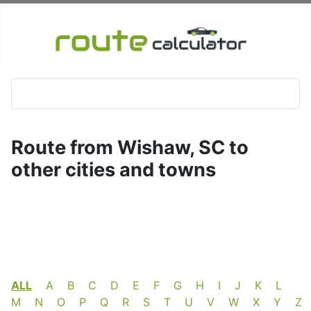
Route from Wishaw, SC to
other cities and towns
ALL
A
B
C
D
E
F
G
H
I
J
K
L
M
N
O
P
Q
R
S
T
U
V
W
X
Y
Z