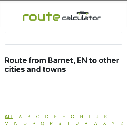
Route from Barnet, EN to other
cities and towns
ALL
A
B
C
D
E
F
G
H
I
J
K
L
M
N
O
P
Q
R
S
T
U
V
W
X
Y
Z