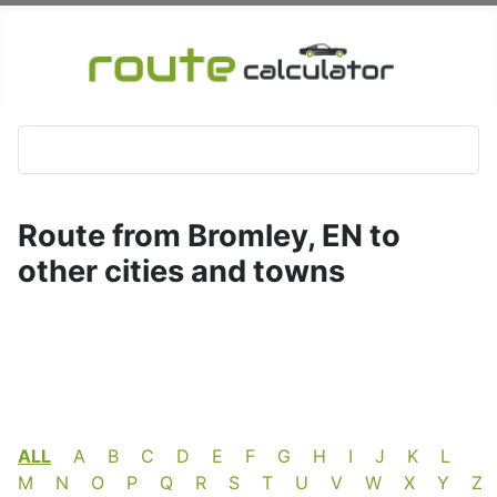
Route from Bromley, EN to
other cities and towns
ALL
A
B
C
D
E
F
G
H
I
J
K
L
M
N
O
P
Q
R
S
T
U
V
W
X
Y
Z