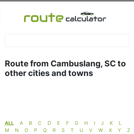
Route from Cambuslang, SC to
other cities and towns
ALL
A
B
C
D
E
F
G
H
I
J
K
L
M
N
O
P
Q
R
S
T
U
V
W
X
Y
Z